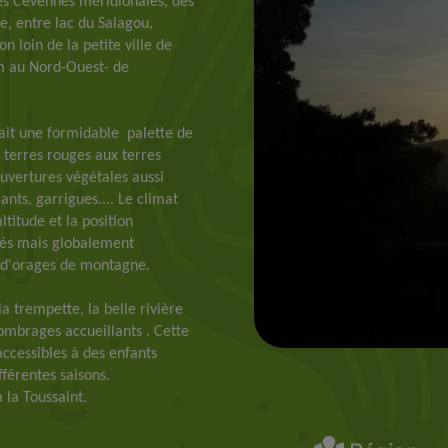
des Cévennes méridionales, des
, entre lac du Salagou,
 loin de la petite ville de
km au Nord-Ouest- de
ait une formidable palette de
terres rouges aux terres
couvertures végétales aussi
ants, garrigues.... Le climat
titude et la position
lés mais globalement
s d'orages de montagne.
a trempette, la belle rivière
 ombrages accueillants . Cette
accessibles à des enfants
férentes saisons.
 la Toussaint.