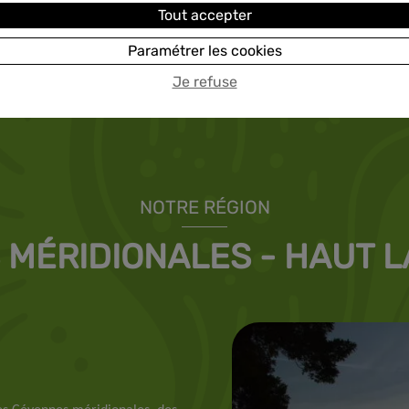
0467231053
E-mail
Tout accepter
0672155154
Paramétrer les cookies
Je refuse
NOTRE RÉGION
 MÉRIDIONALES - HAUT 