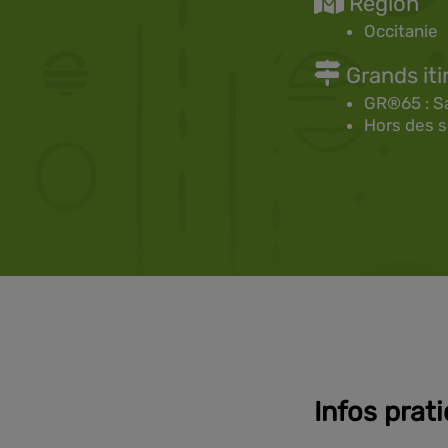
Région
Occitanie
Grands iti
GR®65 : S
Hors des s
Infos prat