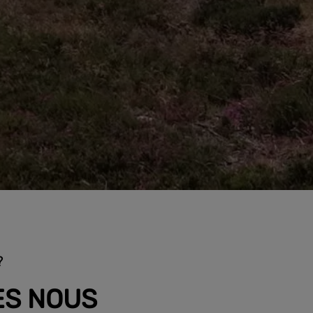
?
ES NOUS