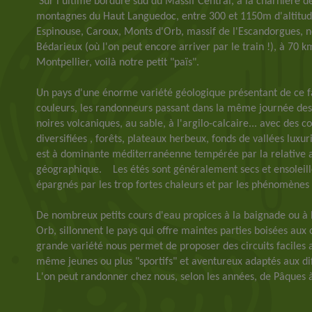
Sur l'ultime bordure sud du Massif Central, à la charnière 
montagnes du Haut Languedoc, entre 300 et 1150m d'altitude
Espinouse, Caroux, Monts d'Orb, massif de l'Escandorgues, non
Bédarieux (où l'on peut encore arriver par le train !), à 70 
Montpellier, voilà notre petit "païs".
Un pays d'une énorme variété géologique présentant de ce f
couleurs, les randonneurs passant dans la même journée des 
noires volcaniques, au sable, à l'argilo-calcaire... avec des 
diversifiées , forêts, plateaux herbeux, fonds de vallées luxuri
est à dominante méditerranéenne tempérée par la relative al
géographique. Les étés sont généralement secs et ensoleil
épargnés par les trop fortes chaleurs et par les phénomène
De nombreux petits cours d'eau propices à la baignade ou à l
Orb, sillonnent le pays qui offre maintes parties boisées aux
grande variété nous permet de proposer des circuits faciles 
même jeunes ou plus "sportifs" et aventureux adaptés aux dif
L'on peut randonner chez nous, selon les années, de Pâques à