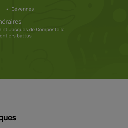
Cévennes
néraires
aint Jacques de Compostelle
entiers battus
iques