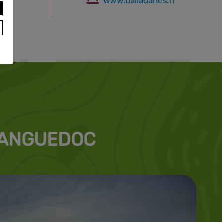
www.balladanes.fr
LANGUEDOC