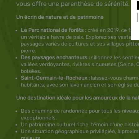
vous offre une parenthèse de sérénité.
Un écrin de nature et de patrimoine
Le Parc national de forêts :
créé en 2019, ce 11e p
un véritable havre de paix. Explorez ses vastes fo
paysages variés de cultures et ses villages pit
pierre.
Des paysages enchanteurs :
sillonnez les senti
vallées verdoyantes, rivières sinueuses (Seine, O
boisées.
Saint-Germain-le-Rocheux :
laissez-vous charme
habitants, avec son lavoir ancien et son église du
Une destination idéale pour les amoureux de la natu
Des chemins de randonnée pour tous les niveau
exceptionnels.
Un patrimoine culturel riche, témoin d'une histoir
Une situation géographique privilégiée, à proximi
majeurs.