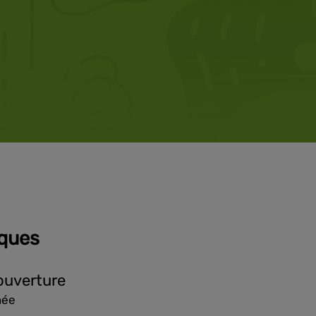
iques
ouverture
née