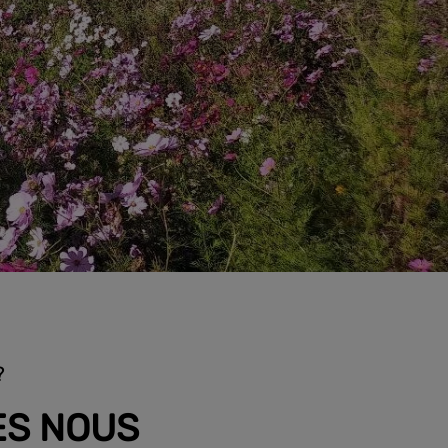
?
ES NOUS