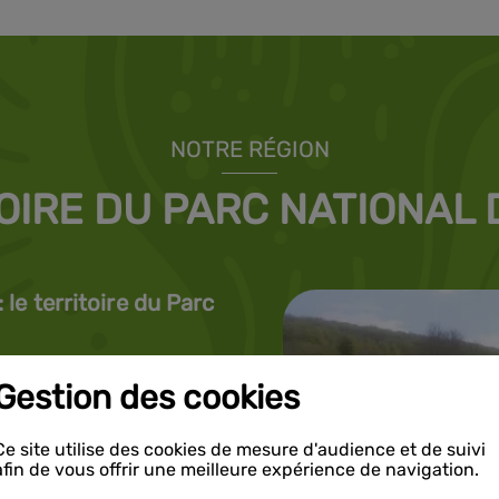
NOTRE RÉGION
OIRE DU PARC NATIONAL
le territoire du Parc
éservée, où la
Gestion des cookies
armonieusement. À
hablis, Irancy,
Ce site utilise des cookies de mesure d'audience et de suivi
s, et aux portes des
afin de vous offrir une meilleure expérience de navigation.
tional de forêts