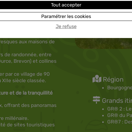
Tout accepter
Paramétrer les cookies
Je refuse
arc national français est
rêts de feuillus, ses
toresques aux maisons de
ers de randonnée, entre
urce, Brevon) et collines
r par ce village de 90
Région
 XIIe siècle classée.
Bourgogne
re et de la tranquillité
Grands iti
x, offrant des panoramas
GR® 2 : Le
GR® du Par
e millénaire.
GR®7 : De
té de sites touristiques