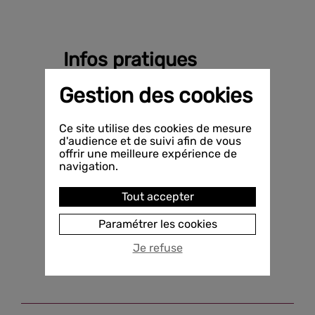
Infos pratiques
Gestion des cookies
Période d'ouverture
Automne
Ce site utilise des cookies de mesure
Été
d'audience et de suivi afin de vous
Printemps
offrir une meilleure expérience de
navigation.
Type de randonnées
proposées
Tout accepter
Randonnées liberté
Paramétrer les cookies
Je refuse