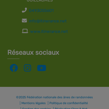
0493055601
info@itinerance.net
www.itinerance.net
Réseaux sociaux
Leaflet
| données ©
OpenStreetMap
/ODbL - rendu
OSM France
+
©2025 Fédération nationale des ânes de randonnées
−
Mentions légales
Politique de confidentialité
Gestion des cookies
Réalisation Clerc & Net