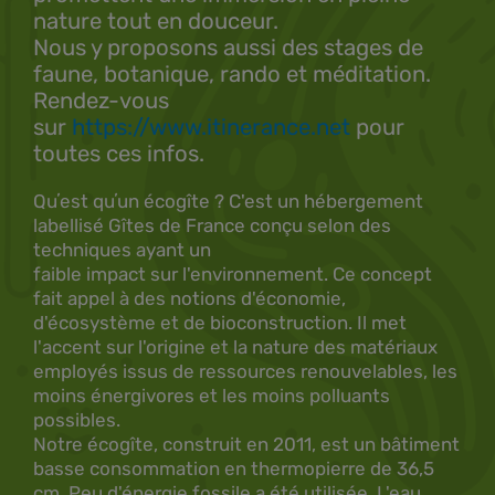
nature tout en douceur.
Nous y proposons aussi des stages de
faune, botanique, rando et méditation.
Rendez-vous
sur
https://www.itinerance.net
pour
toutes ces infos.
Quʼest quʼun écogîte ? C'est un hébergement
labellisé Gîtes de France conçu selon des
techniques ayant un
faible impact sur l'environnement. Ce concept
fait appel à des notions d'économie,
d'écosystème et de bioconstruction. Il met
l'accent sur l'origine et la nature des matériaux
employés issus de ressources renouvelables, les
moins énergivores et les moins polluants
possibles.
Notre écogîte, construit en 2011, est un bâtiment
basse consommation en thermopierre de 36,5
cm. Peu d'énergie fossile a été utilisée. L'eau