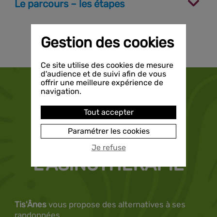
Le parcours – les étapes
Gestion des cookies
Ce site utilise des cookies de mesure
d'audience et de suivi afin de vous
offrir une meilleure expérience de
navigation.
Tout accepter
NOS AUTRES ACTIVITÉS
Paramétrer les cookies
DÉCOUVREZ
Je refuse
LʼASINOTHÉRAPIE
Tis'Ânes
vous propose des alternatives à ses
randonnées