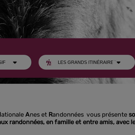
N
ationale
A
nes et
R
andonnées vous présente
so
aux randonnées, en famille et entre amis, avec l