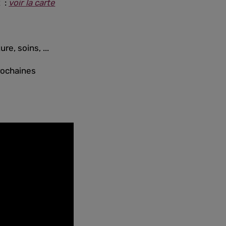
R :
voir la carte
ure, soins, ...
prochaines