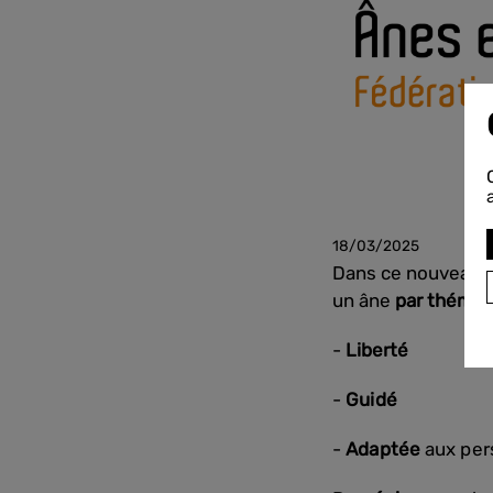
18/03/2025
Dans ce nouveau s
un âne
par thémat
-
Liberté
-
Guidé
-
Adaptée
aux per