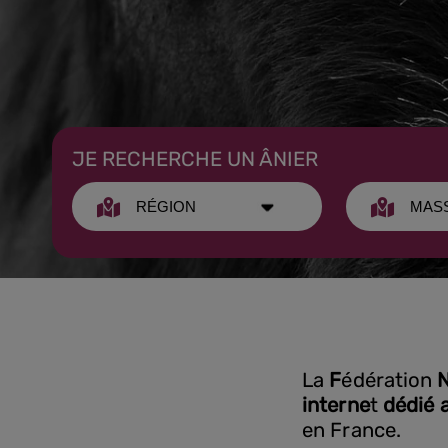
JE RECHERCHE UN ÂNIER
La
F
édération
interne
t
dédié 
en France.