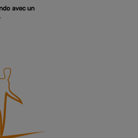
ando avec un
.