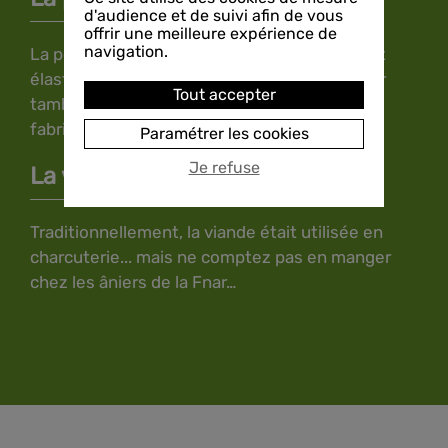
d'audience et de suivi afin de vous
offrir une meilleure expérience de
navigation.
La peau de l'âne, très fine, très solide, dure et
élastique, servait une fois tannée, à fabriquer
Tout accepter
tambours, cribles, souliers ainsi qu'à la
fabrication d'épais parchemins.
Paramétrer les cookies
Je refuse
La viande
Traditionnellement, la viande était utilisée en
charcuterie... mais ne comptez pas en manger
chez les âniers de la Fnar…