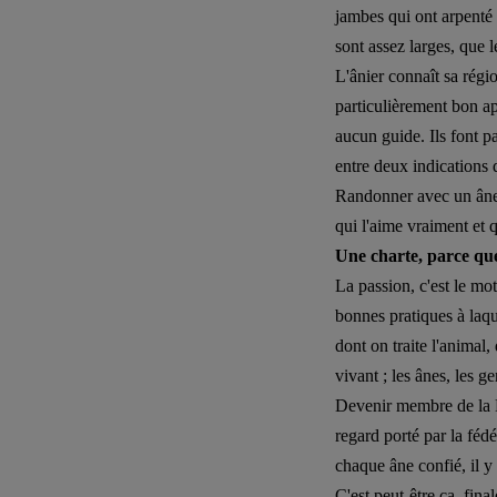
jambes qui ont arpenté l
sont assez larges, que le
L'ânier connaît sa régio
particulièrement bon apr
aucun guide. Ils font pa
entre deux indications 
Randonner avec un âne 
qui l'aime vraiment et q
Une charte, parce que
La passion, c'est le mo
bonnes pratiques à laqu
dont on traite l'animal,
vivant ; les ânes, les g
Devenir membre de la F
regard porté par la fédé
chaque âne confié, il y
C'est peut-être ça, fina