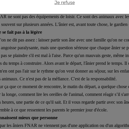
elle ne s'improvise pas. Elle se construit dans la durée, dans le quotidie
Je refuse
rsonne n'entend parler.
AR ne sont pas des équipements de loisir. Ce sont des animaux avec le
e, souvent sur plusieurs années. L'ânier est, avant toute chose, le gardien 
se fait pas à la légère
on ne dit pas assez : laisser partir son âne avec une famille qu'on ne con
 angoisse paralysante, mais une question sérieuse que chaque ânier se p
 pas se plaindre s'il est mal à l'aise. Parce qu'un mauvais geste, même i
 du temps à construire. Alors avant le départ, l'ânier prend le temps. Il o
'en ont pas l'air sur le rythme qu'on veut donner au séjour, sur les enfan
 animaux. Ce n'est pas de la méfiance. C'est de la responsabilité.
ur ça que ce moment de rencontre, le matin du départ, a quelque chose de
a longe, comment lire les oreilles de l'animal, comment réagir s’il s'arr
 heures, une partie de ce qu'il sait. Et il vous regarde partir avec son â
mble à ce que ressentent les parents le premier jour d'école.
onnaissent mieux que personne
par les âniers FNAR ne viennent pas d'une application ou d'un algorith