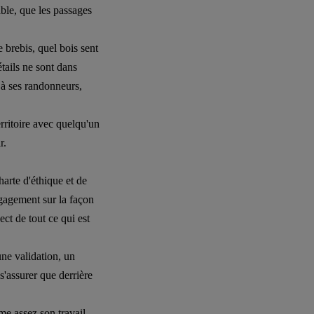
cable, que les passages
e brebis, quel bois sent
étails ne sont dans
t à ses randonneurs,
rritoire avec quelqu'un
r.
arte d'éthique et de
ngagement sur la façon
ect de tout ce qui est
ne validation, un
s'assurer que derrière
ime assez son travail