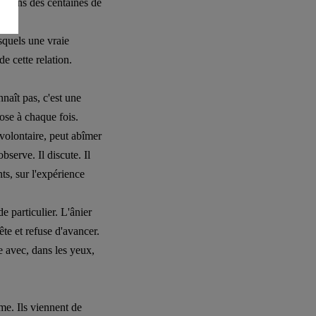
n, dans des centaines de
squels une vraie
de cette relation.
naît pas, c'est une
ose à chaque fois.
nvolontaire, peut abîmer
bserve. Il discute. Il
ts, sur l'expérience
 particulier. L'ânier
ête et refuse d'avancer.
ne avec, dans les yeux,
me. Ils viennent de