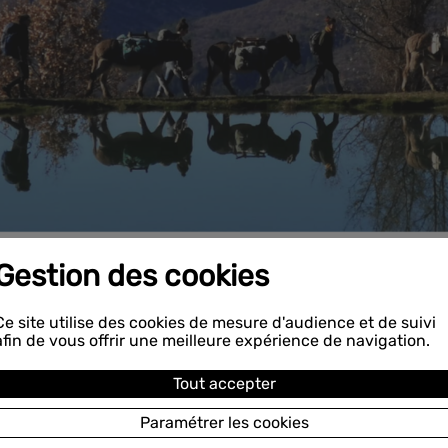
Gestion des cookies
 365 jours par an
Ce site utilise des cookies de mesure d'audience et de suivi
afin de vous offrir une meilleure expérience de navigation.
'est la balade. Ce qu'ils ne voient pas, c'est tout le reste.
a se pare, ça se surveille. L'ânier connaît le caractère de chacun de ses 
Tout accepter
, celui qui adore les enfants, celui qui fait semblant de ne pas entendre
Paramétrer les cookies
se. Il sait comment il mange, comment il dort, s'il a été un peu moins en 