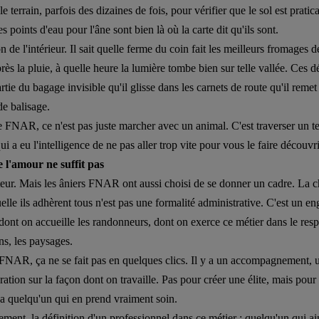
e terrain, parfois des dizaines de fois, pour vérifier que le sol est prati
s points d'eau pour l'âne sont bien là où la carte dit qu'ils sont.
n de l'intérieur. Il sait quelle ferme du coin fait les meilleurs fromages d
ès la pluie, à quelle heure la lumière tombe bien sur telle vallée. Ces d
rtie du bagage invisible qu'il glisse dans les carnets de route qu'il reme
de balisage.
FNAR, ce n'est pas juste marcher avec un animal. C'est traverser un te
ui a eu l'intelligence de ne pas aller trop vite pour vous le faire découvri
 l'amour ne suffit pas
teur. Mais les âniers FNAR ont aussi choisi de se donner un cadre. La ch
elle ils adhèrent tous n'est pas une formalité administrative. C'est un e
 dont on accueille les randonneurs, dont on exerce ce métier dans le resp
ens, les paysages.
NAR, ça ne se fait pas en quelques clics. Il y a un accompagnement, u
ration sur la façon dont on travaille. Pas pour créer une élite, mais pour 
 a quelqu'un qui en prend vraiment soin.
lement, la définition d'un professionnel dans ce métier : quelqu'un qui a