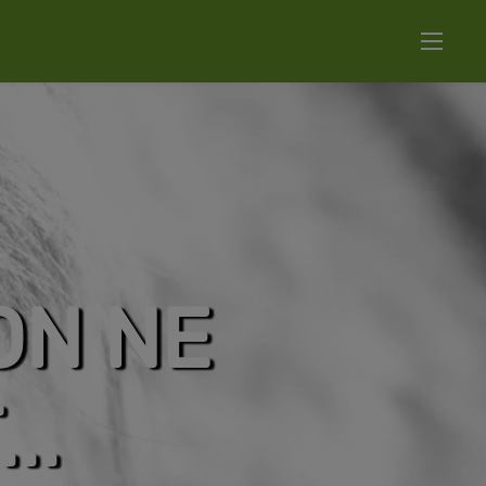
ON NE
..