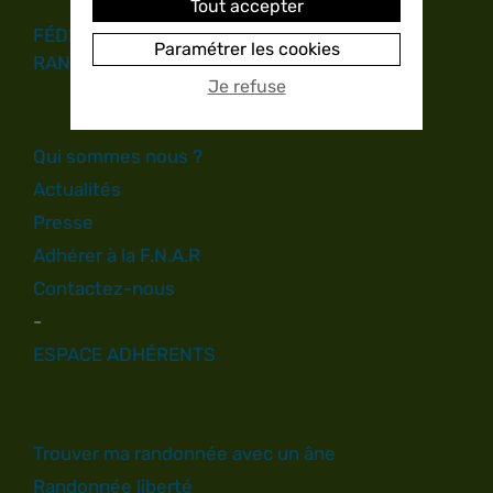
Tout accepter
FÉDÉRATION NATIONALE DES ÂNES DE
Paramétrer les cookies
RANDONNÉES
Je refuse
Qui sommes nous ?
Actualités
Presse
Adhérer à la F.N.A.R
Contactez-nous
-
ESPACE ADHÉRENTS
Trouver ma randonnée avec un âne
Randonnée liberté