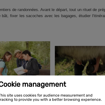
 sentiers de randonnées. Avant le départ, tout un rituel de pr
le bât, fixer les sacoches avec les bagages, étudier l'itiné
Cookie management
This site uses cookies for audience measurement and
tracking to provide you with a better browsing experience.