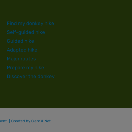
Find my donkey hike
Self-guided hike
Guided hike
Adapted hike
Major routes
Prepare my hike
Discover the donkey
ment
Created by Clerc & Net