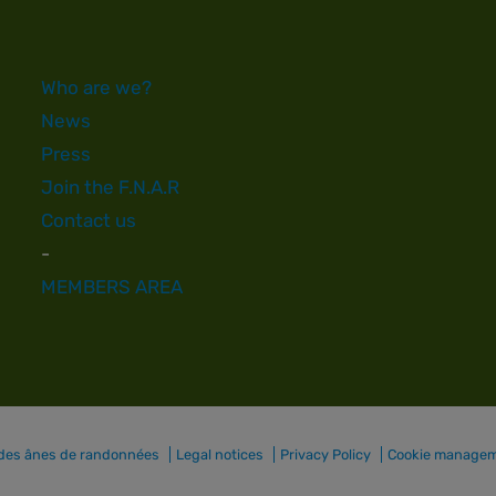
Who are we?
News
Press
Join the F.N.A.R
Contact us
-
MEMBERS AREA
 des ânes de randonnées
Legal notices
Privacy Policy
Cookie manage